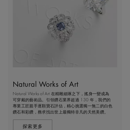
Natural Works of Art
鑽石珠寶創作的藝術
建設永恒
客戶服務
Natural Works of Art 在精雕細琢之下，搖身一變成為
De Beers 作為鑽石珠寶藝術的領導者，在鑽石之旅的
我們每天都能親眼目感受天然美鑽何等珍貴，對佩戴者
不論您身處家中或到訪我們其中一間商店，我們都渴望
可穿戴的藝術品。引領鑽石業界超過 130 年，我們的
每個階段 —— 從鑽石原石的開採到打造成世代相傳的
和製作過程中的所有人而言，鑽石都是大自然的瑰寶。
能為您提供度身訂造的購物體驗。預約親臨精品店或線
專業工匠親手逐顆寶石評估，精心挑選獨一無二的白色
瑰寶 —— 均擁有舉足輕重的獨特地位。 我們探索並揭
因此我們致力確保每顆鑽石都能對開採地當地的人民和
上購物體驗，即可透過私人諮詢得到專家協助和指導。
鑽石和彩鑽，務求找出世上最獨特非凡的天然美鑽。
示大自然的珍稀寶藏所潛藏的醉人魅力，精心創造出工
環境帶來長久的正面影響。我們將此承諾稱為「建設永
藝非凡的珠寶，以紀念生命中最動人心弦的特別時刻。
恒」，亦是我們所做一切的核心。
聯絡我們
在這趟追尋極致瑰寶的旅程，對完美的追求與卓越的專
探索更多