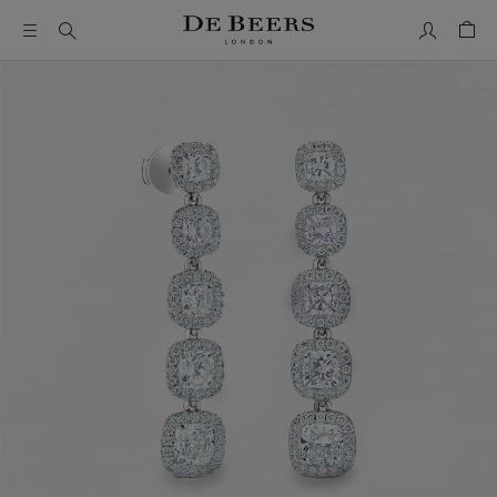
我的帳號
购物
这是一个带有一张大图像和下面的缩略图轨道的轮播。使用 T