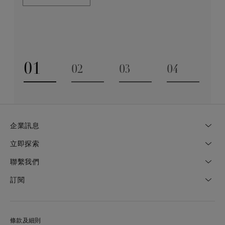
業技巧缺一不可。全靠多年累積而來的豐富專業知識和
探索更多
經驗，才能巧製出跨越世代的藝術珍寶。
探索更多
01
02
03
04
Go to slide 1
Go to slide 2
Go to slide 3
Go to slide
企業訊息
立即探索
聯繫我們
訂閱
條款及細則