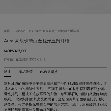
首頁
Diamond Lines
Aura 高級珠寶白金枕形五鑽耳環
Aura 高級珠寶白金枕形五鑽耳環
Original price
MOP$365,000
订单预计配送日期
2026.08.18
描述
產品詳情
配送與退貨
這對耳環的每顆中央主鑽周圍均精巧地以極細微密釘鑲鑽環繞，這
是名為Aura的標誌性系列。 五顆不同大小的枕形切割鑽石巧妙地
遞進排列，構成了這款耳環的主體，每顆鑽石均由極細微密釘鑲鑽
環繞。 此款切割因其火光而聞名，這是因為其切面數量比其他切
割要多。火光是指光在鑽石中的散射方式。因此，這種經典形狀賦
予無時無刻都充分反射光線的能力。