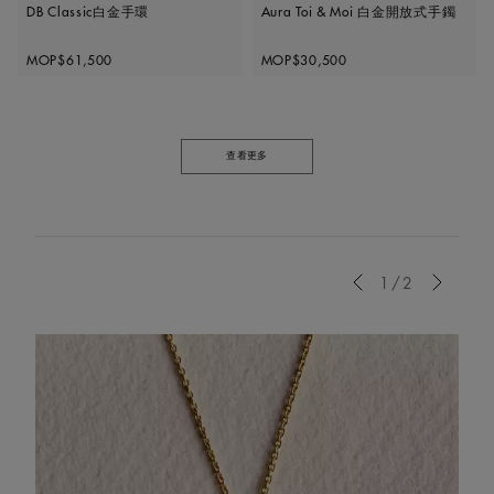
DB Classic白金手環
Aura Toi & Moi 白金開放式手鐲
Original price
Original price
MOP$61,500
MOP$30,500
查看更多
Previous
1/2
Next