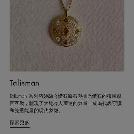
Talisman
Lotus by DE BEERS
Talisman 系列巧妙融合鑽石原石與拋光鑽石的獨特感
以蓮花本身的結構之美為靈感，Lotus by DE BEERS 展
官互動，體現了大地令人著迷的力量，成為代表守護
現沉穩而堅定的韌性——在生命旅程的不斷變化中，
和雙重能量的現代象徵。
始終如一、恆久相伴。
探索更多
探索更多