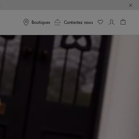
.
Boutiques
Contactez nous
Panier
0