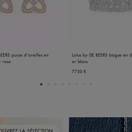
BEERS puces d'oreilles en
Lotus by DE BEERS bague en d
r rose
or blanc
7750 €
Go to slide 1
Go to slide 2
Go to slide 3
Go to slide 4
Go to slide 5
Go to slide 6
Go to slide 7
Go to slide 8
OUVREZ LA SÉLECTION