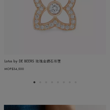
Lotus by DE BEERS 玫瑰金鑽石吊墜
MOP$34,500
Go to slide 1
Go to slide 2
Go to slide 3
Go to slide 4
Go to slide 5
Go to slide 6
Go to slide 7
Go to slide 8