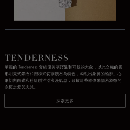
TENDERNESS
華麗的 Tenderness 套組優美演繹溫和可親的大象，以此交織的圓
形明亮式鑽石和階梯式切割鑽石為特色，勾勒出象鼻的輪廓。心
形切割白鑽和粉紅鑽洋溢浪漫氣息，致敬這些雄偉動物所象徵的
永恆之愛與忠誠。
探索更多