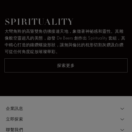
SPIRITUALITY
大彎角羚的高聳雙角彷彿接連天地，象徵著神祕感和靈性。其雕
像般空靈超凡的美態，啟發 De Beers 創作出 Spirituality 套組，其
中精心打造的鑲鑽螺旋形狀，讓無與倫比的枕形切割灰鑽及白鑽
可從任何角度綻放璀璨華彩。
探索更多
企業訊息
立即探索
聯繫我們