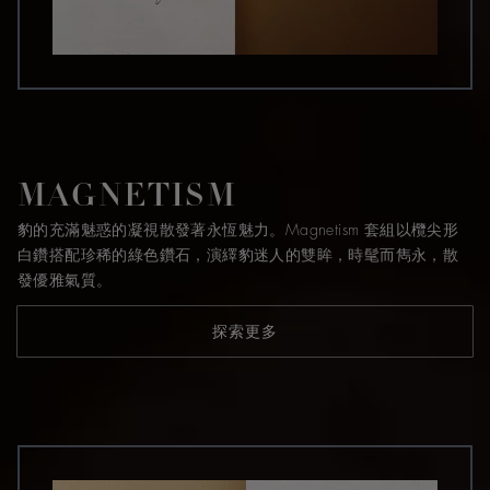
MAGNETISM
豹的充滿魅惑的凝視散發著永恆魅力。Magnetism 套組以欖尖形
白鑽搭配珍稀的綠色鑽石，演繹豹迷人的雙眸，時髦而雋永，散
發優雅氣質。
探索更多