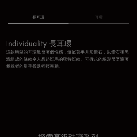
長耳環
耳環
Individuality 長耳環
Individuality 長耳環
這款時髦的耳環散發著個性感，鑲嵌著半月形鑽石，以鑽石和黑
散發著幾何魅力，飾有黑漆和鑽石的吊墜在耳環上優雅搖曳。吊
漆組成的條紋令人想起斑馬的獨特斑紋。可拆式的線形吊墜隨著
墜可以取下，使耳環變為個性十足的耳釘。
佩戴者的舉手投足輕輕舞動。