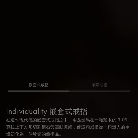
嵌套式戒指
單鑽戒指
Individuality 嵌套式戒指
Individuality 嵌套式戒指
在這件現代感的嵌套式戒指之中，兩匹斑馬在一顆耀眼的 3.09
這件造型具有立體雕塑感、洋溢藝術氣息的嵌套式戒指呈現出一
克拉上丁方形切割鑽石旁靈動騰躍，使這顆戒指從一顆迷人的單
對昂首騰耀的斑馬。作品中央的焦點是一枚 3.09 克拉的上丁方
鑽幻化為一件珍貴的藝術品。
形切割鑽石，可單獨作為單鑽戒指佩戴。