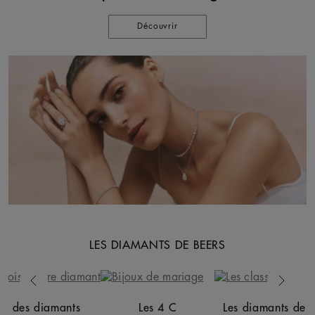
Découvrir
LES DIAMANTS DE BEERS
Previous
Next
es des diamants
Les 4 C
Les diamants de 