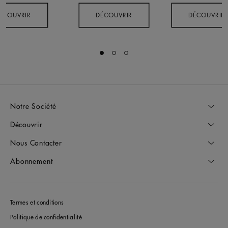
ÉCOUVRIR
DÉCOUVRIR
DÉCOUVRIR
Go to slide 1
Go to slide 2
Go to slide 3
Notre Société
Découvrir
Nous Contacter
Abonnement
Termes et conditions
Politique de confidentialité