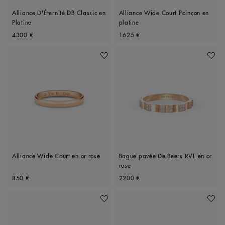
Alliance D'Éternité DB Classic en
Alliance Wide Court Poinçon en
Platine
platine
Original price
Original price
4300 €
1625 €
Ajouter À Ma Wishlist
Ajoute
Alliance Wide Court en or rose
Bague pavée De Beers RVL en or
rose
Original price
Original price
850 €
2200 €
Ajouter À Ma Wishlist
Ajoute