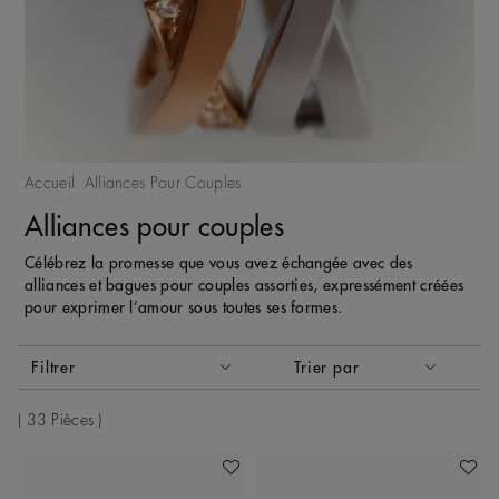
Accueil
Alliances Pour Couples
Alliances pour couples
Célébrez la promesse que vous avez échangée avec des
alliances et bagues pour couples assorties, expressément créées
pour exprimer l’amour sous toutes ses formes.
Activer ces éléments entraînera la mise à jour du contenu de
Filtrer
Trier par
Trier par
33 Pièces
Ajouter À Ma Wishlist
Ajoute