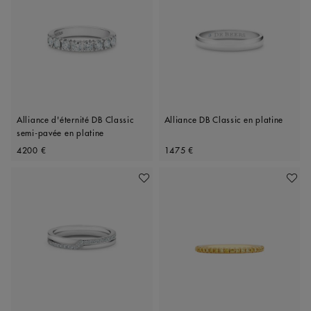
Alliance d'éternité DB Classic
Alliance DB Classic en platine
semi-pavée en platine
Original price
Original price
4200 €
1475 €
Ajouter À Ma Wishlist
Ajoute