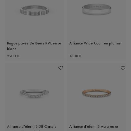
Bague pavée De Beers RVL en or
Alliance Wide Court en platine
blanc
Original price
Original price
2200 €
1800 €
Ajouter À Ma Wishlist
Ajoute
Alliance d'éternité DB Classic
Alliance d'éternité Aura en or