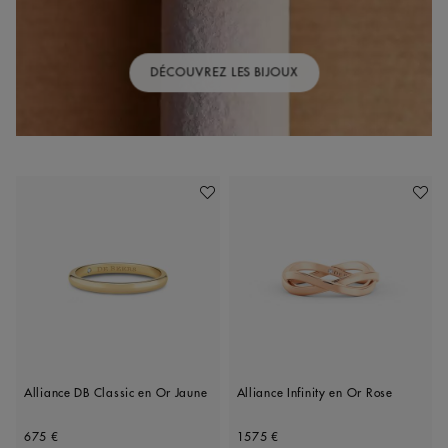
DÉCOUVREZ LES BIJOUX
Ajouter À Ma Wishlist
Ajoute
Alliance DB Classic en Or Jaune
Alliance Infinity en Or Rose
Original price
Original price
675 €
1575 €