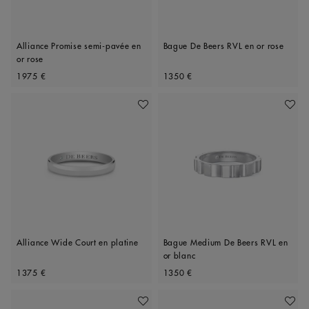
Alliance Promise semi-pavée en
Bague De Beers RVL en or rose
or rose
Original price
Original price
1975 €
1350 €
Ajouter À Ma Wishlist
Ajoute
Alliance Wide Court en platine
Bague Medium De Beers RVL en
or blanc
Original price
Original price
1375 €
1350 €
Ajouter À Ma Wishlist
Ajoute