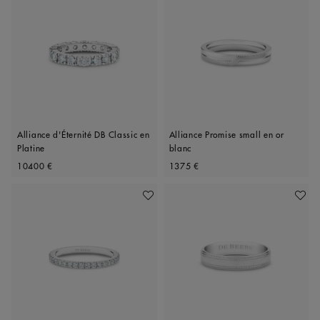
Alliance d'Éternité DB Classic en
Alliance Promise small en or
Platine
blanc
Original price
Original price
10400 €
1375 €
Ajouter À Ma Wishlist
Ajoute