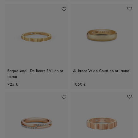
Ajouter À Ma Wishlist
Ajoute
Bague small De Beers RVL en or
Alliance Wide Court en or jaune
jaune
Original price
Original price
925 €
1050 €
Ajouter À Ma Wishlist
Ajoute