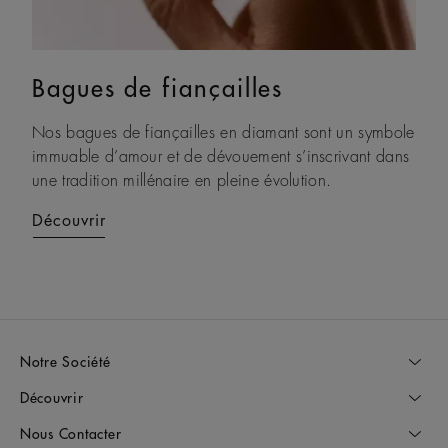
Bagues de fiançailles
Alliances d'éternité
Nos bagues de fiançailles en diamant sont un symbole
Ornées de diamants naturels sélectionnés à l’œil nu et
immuable d’amour et de dévouement s’inscrivant dans
sertis à la main, nos alliances intemporelles Eternity
une tradition millénaire en pleine évolution.
sont des bijoux à chérir pour l’éternité.
Découvrir
Découvrir
Notre Société
Découvrir
Nous Contacter