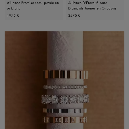
Alliance Promise semi-pavée en
Alliance D'Éternité Aura
or blanc
Diamants Jaunes en Or Jaune
Original price
Original price
1975 €
2575 €