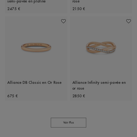
semi-pavée en platine
rose
Original price
Original price
2475 €
2150 €
Ajouter À Ma Wishlist
Ajoute
Alliance DB Classic en Or Rose
Alliance Infinity semi-pavée en
or rose
Original price
Original price
675 €
2850 €
Voir Plus