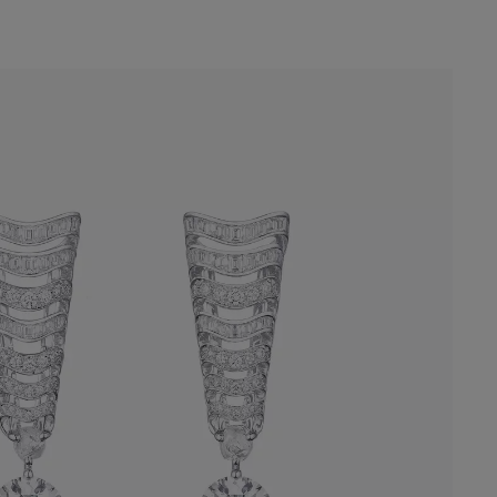
 d’oreilles Echo réinterprètent les motifs
 du collier Masterpiece. À chaque
un diamant brut et un diamant taille
 plus de trois carats immortalisent le
nsformatif de ces pierres d'exception.
ntacter