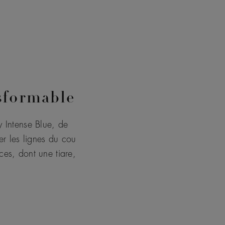
nsformable
y Intense Blue, de
er les lignes du cou
èces, dont une tiare,