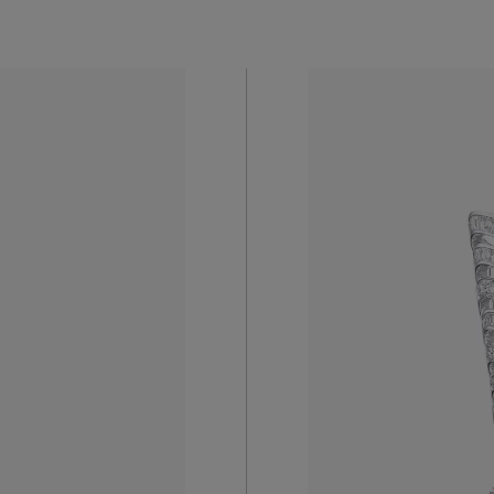
Les boucles
ore
répétitifs
collection.
extrémité, 
nnel D FL
brillant de
tre
voyage tra
Nous Co