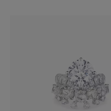
La bague solitaire Echo Masterpiece arb
l’esthétique ondulée emblématique de la 
En son centre, trône un diamant exceptio
de 5,21 carats, parfaitement équilibré en
couleur et pureté.