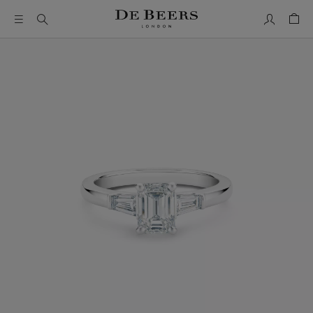
我的帳號
购物
这是一个带有一张大图像和下面的缩略图轨道的轮播。使用 T