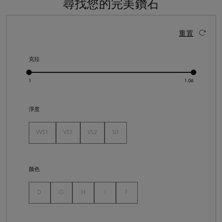
尋找您的完美鑽石
12 個結果
啟動這些部件將導致頁面上的內容更新。
重置
克拉
淨度
VVS1
VS1
VS2
SI1
未選
未選
未選
未選
颜色
未選
未選
未選
未選
未選
D
G
H
I
F