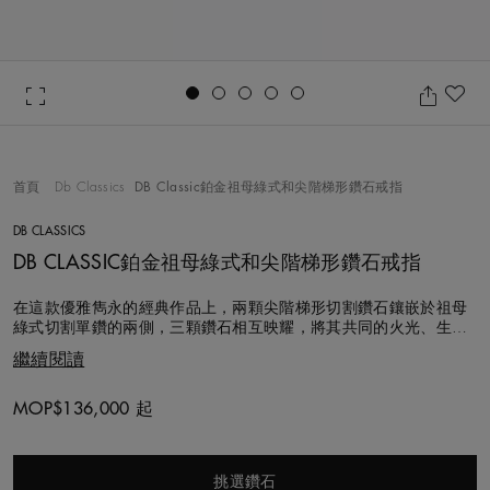
Go to slide 1
Go to slide 2
Go to slide 3
Go to slide 4
Go to slide 5
收
首頁
Db Classics
DB Classic鉑金祖母綠式和尖階梯形鑽石戒指
DB CLASSICS
DB CLASSIC鉑金祖母綠式和尖階梯形鑽石戒指
在這款優雅雋永的經典作品上，兩顆尖階梯形切割鑽石鑲嵌於祖母
綠式切割單鑽的兩側，三顆鑽石相互映耀，將其共同的火光、生命
力與亮光展現的淋漓盡致，令人驚豔神往。 鑲嵌於鉑金戒指上，此
繼續閱讀
款作品所選用的每顆鑽石都由De Beers專業團隊以遵循道德章程的
方式悉心採購、切割並鑲嵌。 您也可以透過我們的訂製服務For
You, Foreve
MOP$136,000 起
Original price
挑選鑽石