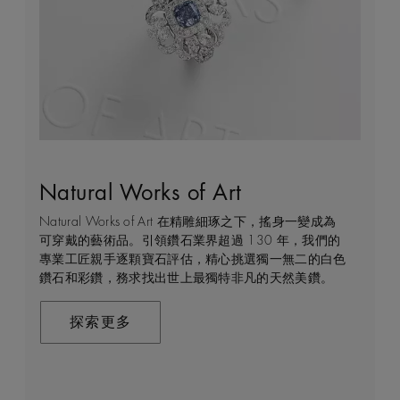
Natural Works of Art
鑽石珠寶創作的藝術
建設永恒
客戶服務
Natural Works of Art 在精雕細琢之下，搖身一變成為
De Beers 作為鑽石珠寶藝術的領導者，在鑽石之旅的
我們每天都能親眼目感受天然美鑽何等珍貴，對佩戴者
不論您身處家中或到訪我們其中一間商店，我們都渴望
可穿戴的藝術品。引領鑽石業界超過 130 年，我們的
每個階段 —— 從鑽石原石的開採到打造成世代相傳的
和製作過程中的所有人而言，鑽石都是大自然的瑰寶。
能為您提供度身訂造的購物體驗。預約親臨精品店或線
專業工匠親手逐顆寶石評估，精心挑選獨一無二的白色
瑰寶 —— 均擁有舉足輕重的獨特地位。 我們探索並揭
因此我們致力確保每顆鑽石都能對開採地當地的人民和
上購物體驗，即可透過私人諮詢得到專家協助和指導。
鑽石和彩鑽，務求找出世上最獨特非凡的天然美鑽。
示大自然的珍稀寶藏所潛藏的醉人魅力，精心創造出工
環境帶來長久的正面影響。我們將此承諾稱為「建設永
藝非凡的珠寶，以紀念生命中最動人心弦的特別時刻。
恒」，亦是我們所做一切的核心。
聯絡我們
在這趟追尋極致瑰寶的旅程，對完美的追求與卓越的專
探索更多
業技巧缺一不可。全靠多年累積而來的豐富專業知識和
探索更多
經驗，才能巧製出跨越世代的藝術珍寶。
探索更多