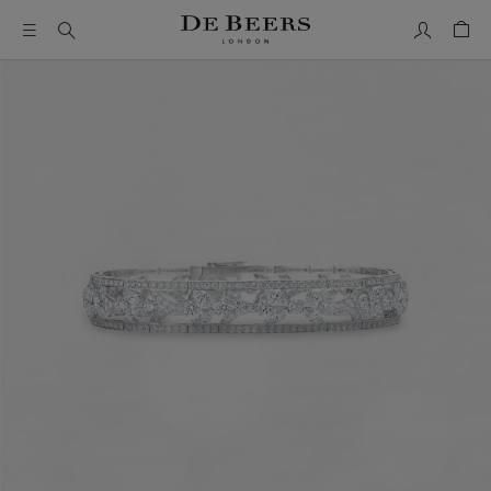
我的帳號
购物
这是一个带有一张大图像和下面的缩略图轨道的轮播。使用 T