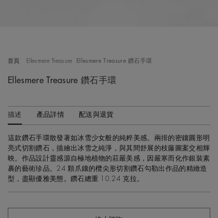
首頁
Ellesmere Treasure
Ellesmere Treasure 鑽石手環
Ellesmere Treasure 鑽石手環
描述
產品詳情
配送與退貨
這款鑽石手環散發著如冰雪少女般的純粹美感。兩排的密鑲圓形明
亮式切割鑽石，描繪出冰雪之純淨，與其間舒展的枝藤圖案交相輝
映。作品設計靈感源自極地植物的莊嚴美感，因嚴寒而化作銀裝素
裹的藝術珍品。24 顆爪鑲的欖尖形切割鑽石勾勒出作品的精緻造
型，盡顯優雅美態。鑽石總重 10.24 克拉。