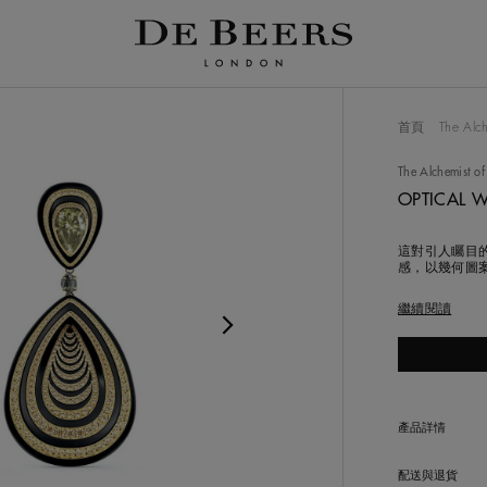
略图轨道的轮播。使用 Tab 按钮进行导航，或选择任何图像
首頁
The Alch
The Alchemist of
OPTICAL
這對引人矚目的
感，以幾何圖
圖案，這個漩
金屬（一種輕
繼續閱讀
狀也鑲嵌著圓形
割深彩帶綠色的
Play
產品詳情
Video
配送與退貨