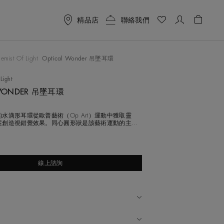
精品店
聯絡我們
购物车 
按钮来更改上面的主图像
emist Of Light
Optical Wonder 吊墜耳環
 Light
 WONDER 吊墜耳環
水滴形耳環從歐普藝術（Op Art）運動中獲取靈
案創造視錯覺效果。同心圓形狀是該藝術運動的主要
渦狀的圖案以無數圓形明亮式切割黃鑽與拋光黑色鋁
巧而堅固的金屬）呈現。在耳際，一個倒置的水滴形
明亮式切割黃鑽，包括一顆精緻的1.26克拉梨形切
黃鑽和一顆1.12
線上諮詢