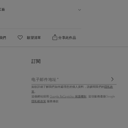
工藝
我們
願望清單
分享此作品
收藏作品
訂閱
电子邮件地址*
如欲詳細了解我們如何處理您的個人資料，請參閱我們的
隱私政
策
。
這個網站採用
Google ReCaptcha 保護機制
, 這項服務遵循Google
隱私權政策
服務條款