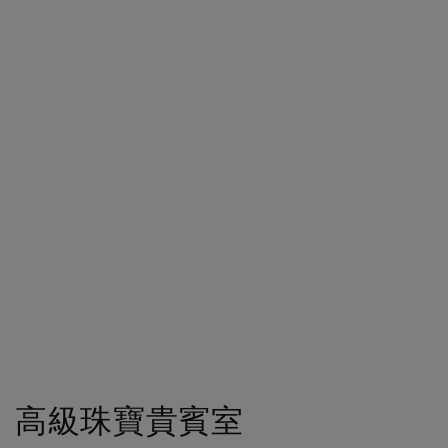
Go to slide 1
Go to slide 2
Go to slide 3
高級珠寶貴賓室
鑽石典藏廳
主廳