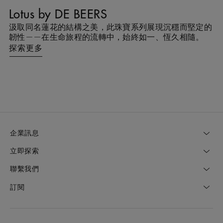
Lotus by DE BEERS
T
然
汲取同名蓮花的結構之美，此珠寶系列展現沉穩而堅定的
作
麗
韌性——在生命旅程的流轉中，始終如一、恆久相隨。
探索更多
企業訊息
立即探索
聯繫我們
訂閱