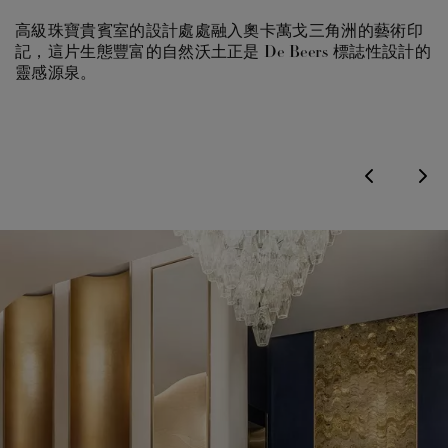
高級珠寶貴賓室的設計處處融入奧卡萬戈三角洲的藝術印
步入鑽石典藏廳，您將發現一座鑽石藝術的殿堂。這裡陳
置身主廳之中，彷彿穿梭於一個奇妙天地——非洲南部的
記，這片生態豐富的自然沃土正是 De Beers 標誌性設計的
列了一系列視覺效果臻於極致完美的單鑽臻作。
原生野性之美、納米比亞沙漠沙丘的雄渾壯闊，與頂尖鑽
靈感源泉。
石工藝的精湛匠心在此邂逅交融。
Previous
Nex