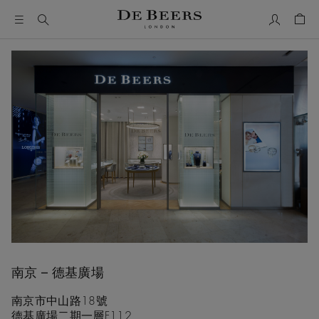
我的帳號
购物
南京 – 德基廣場
南京市中山路18號
德基廣場二期一層F112