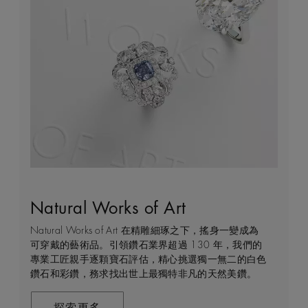
Natural Works of Art
鑽石珠寶創作的藝術
建設永恒
客戶服務
Natural Works of Art 在精雕細琢之下，搖身一變成為
De Beers 作為鑽石珠寶藝術的領導者，在鑽石之旅的
我們每天都能親眼目感受天然美鑽何等珍貴，對佩戴者
不論您身處家中或到訪我們其中一間商店，我們都渴望
可穿戴的藝術品。引領鑽石業界超過 130 年，我們的
每個階段 —— 從鑽石原石的開採到打造成世代相傳的
和製作過程中的所有人而言，鑽石都是大自然的瑰寶。
能為您提供度身訂造的購物體驗。預約親臨精品店或線
專業工匠親手逐顆寶石評估，精心挑選獨一無二的白色
瑰寶 —— 均擁有舉足輕重的獨特地位。 我們探索並揭
因此我們致力確保每顆鑽石都能對開採地當地的人民和
上購物體驗，即可透過私人諮詢得到專家協助和指導。
鑽石和彩鑽，務求找出世上最獨特非凡的天然美鑽。
示大自然的珍稀寶藏所潛藏的醉人魅力，精心創造出工
環境帶來長久的正面影響。我們將此承諾稱為「建設永
藝非凡的珠寶，以紀念生命中最動人心弦的特別時刻。
恒」，亦是我們所做一切的核心。
聯絡我們
在這趟追尋極致瑰寶的旅程，對完美的追求與卓越的專