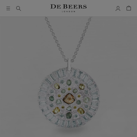
我的帳號
购物
这是一个带有一张大图像和下面的缩略图轨道的轮播。使用 T