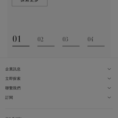
探索更多
業技巧缺一不可。全靠多年累積而來的豐富專業知識和
探索更多
經驗，才能巧製出跨越世代的藝術珍寶。
探索更多
01
02
03
04
Go to slide 1
Go to slide 2
Go to slide 3
Go to slide
企業訊息
立即探索
聯繫我們
訂閱