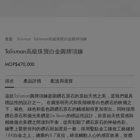
首頁
Talisman
Talisman高級珠寶白金圓牌項鍊
Talisman高級珠寶白金圓牌項鍊
MOP$470,000
描述
產品詳情
配送與退貨
這款Talisman圓牌項鍊盡顯鑽石原石的原始天然之美，是我們最具
標誌性的設計之一。 在圓形明亮式和長階梯形白色鑽石的映襯之
下，褐色、綠色和藍色調鑽石原石的觸感顯得更加突出。同時採用
鑽石原石和拋光美鑽是De Beers的標誌性設計，於原始天然質感與
精緻拋光美鑽之間達到平衡，從而彰顯了鑽石原石的神秘色彩。
鍊墜上緊密排列的鑽石宛如星辰一般，採用鑿點金工鑲嵌工藝鑲於
18K白金之上，總重約8.7克拉，締造觸動人心的感官效果，並體