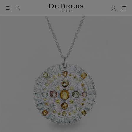
我的帳號
购物
这是一个带有一张大图像和下面的缩略图轨道的轮播。使用 T