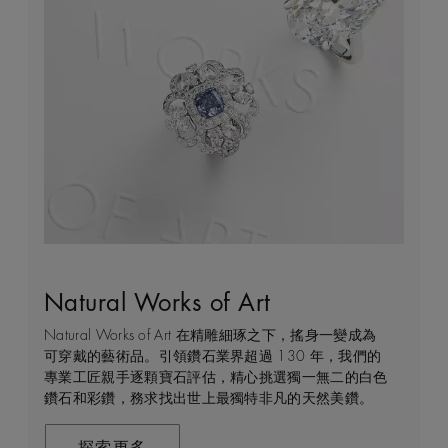
Natural Works of Art
鑽石珠寶創作的藝術
建設永恒
客戶服務
Natural Works of Art 在精雕細琢之下，搖身一變成為
De Beers 作為鑽石珠寶藝術的領導者，在鑽石之旅的
我們每天都能親眼目感受天然美鑽何等珍貴，對佩戴者
不論您身處家中或到訪我們其中一間商店，我們都渴望
可穿戴的藝術品。引領鑽石業界超過 130 年，我們的
每個階段 —— 從鑽石原石的開採到打造成世代相傳的
和製作過程中的所有人而言，鑽石都是大自然的瑰寶。
能為您提供度身訂造的購物體驗。預約親臨精品店或線
專業工匠親手逐顆寶石評估，精心挑選獨一無二的白色
瑰寶 —— 均擁有舉足輕重的獨特地位。 我們探索並揭
因此我們致力確保每顆鑽石都能對開採地當地的人民和
上購物體驗，即可透過私人諮詢得到專家協助和指導。
鑽石和彩鑽，務求找出世上最獨特非凡的天然美鑽。
示大自然的珍稀寶藏所潛藏的醉人魅力，精心創造出工
環境帶來長久的正面影響。我們將此承諾稱為「建設永
藝非凡的珠寶，以紀念生命中最動人心弦的特別時刻。
恒」，亦是我們所做一切的核心。
聯絡我們
在這趟追尋極致瑰寶的旅程，對完美的追求與卓越的專