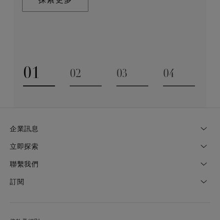
探索更多
業技巧缺一不可。全靠多年累積而來的豐富專業知識和
探索更多
經驗，才能巧製出跨越世代的藝術珍寶。
探索更多
01
02
03
04
Go to slide 1
Go to slide 2
Go to slide 3
Go to slide
企業訊息
立即探索
聯繫我們
訂閱