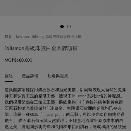
Go to slide 1
Go to slide 2
首頁
Talisman
Talisman高級珠寶白金圓牌項鍊
Talisman高級珠寶白金圓牌項鍊
MOP$680,000
描述
產品詳情
配送與退貨
這款圓牌項鍊採用鑽石原石和拋光美鑽，以同時表現大自然的鬼斧
神工和珠寶工匠的精湛工藝，體現了Talisman系列永恆的神秘感。
我們採用鑿點金工鑲嵌工藝，將總重約14.1克拉的綠色和黃色鑽
石原石和拋光美鑽鑲於18K白金。每顆鑽石背面的金屬均已被去
除，這是一種稱為「mise à jour」的工藝，可以使光線自由地穿過
鑽石。 鑽石原石保留其天然紋理，不經意地流露出原原本本的自
然之美。搭配圓形明亮式和長階梯形切割鑽石，達成和諧的極致光