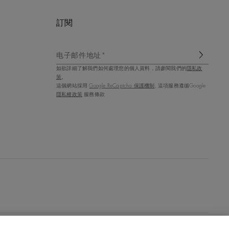
訂閱
电子邮件地址*
如欲詳細了解我們如何處理您的個人資料，請參閱我們的
隱私政
策
。
這個網站採用
Google ReCaptcha 保護機制
, 這項服務遵循Google
隱私權政策
服務條款