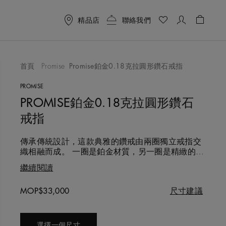
精品店
聯絡我們
购物车 
首頁
Promise
Promise鉑金0.18克拉圓形鑽石戒指
作品
PROMISE
PROMISE鉑金0.18克拉圓形鑽石
戒指
傳承傳統設計，這款典雅的鑽戒由兩圈獨立戒指交
織相融而成。 一圈是鉑金材質，另一圈是精緻的圓
形明亮式切割密釘鑲鑽。在戒指中央，一顆0.18克
繼續閱讀
拉的圓形明亮式切割主鑽四爪鑲嵌於這兩圈並立的
戒指上，盡顯璀然亮光。憑藉著巧妙絕倫的象徵意
Original price
MOP$33,000
尺寸建議
義以及美輪美奐的主鑽，這款精緻非凡的戒指是您
見證訂婚時刻的不二之選。 您也可以透過我們的訂
製服務Fo
選擇一個尺寸