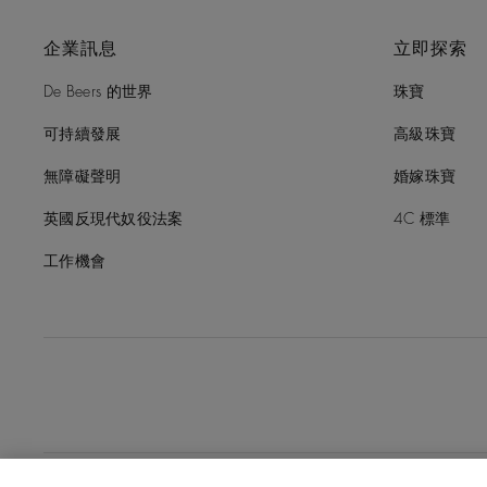
企業訊息
立即探索
De Beers 的世界
珠寶
可持續發展
高級珠寶
無障礙聲明
婚嫁珠寶
英國反現代奴役法案
4C 標準
工作機會