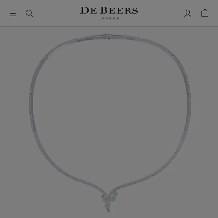
我的帳號
购物
这是一个带有一张大图像和下面的缩略图轨道的轮播。使用 T