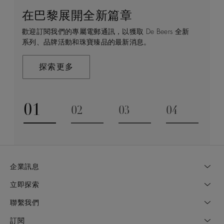
在巴黎展開全新篇章
守護永恒
顧客服務
De Beers 的世界
歡迎訂閱我們的專屬電郵通訊，以獲取 De Beers 全新
De Beers 在全球珠寶領域獨樹一幟，因為我們是唯一
無論您是透過線上購物或造訪實體精品店，我們始終致
De Beers 成立於倫敦，靈感來自非洲的自然，是奢華
系列、品牌活動和珠寶臻品的最新消息。
與鑽石原產地有直接連結的奢華珠寶品牌。
力於為您提供個人化的購物體驗。預約於店內或線上進
鑽石珠寶的巔峰。我們的創意和工藝將鑽石轉化為永恆
行鑑賞，透過私人諮詢獲取來自於專家的協助與指導。
和標誌性的設計。
探索更多
探索更多
瞭解更多
探索更多
01
02
03
04
Go to slide 1
Go to slide 2
Go to slide 3
Go to slide
企業訊息
立即探索
聯繫我們
訂閱