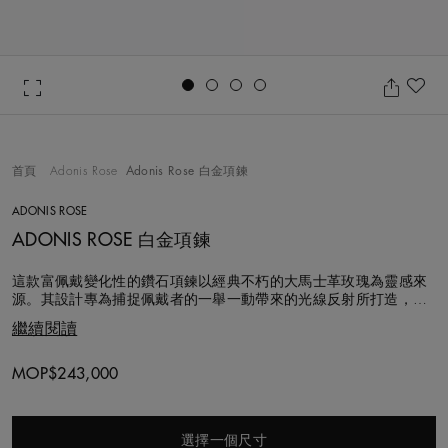
Go to slide 1
Go to slide 2
Go to slide 3
Go to slide 4
收
首頁
Adonis Rose
Adonis Rose 白金項鍊
ADONIS ROSE
ADONIS ROSE 白金項鍊
這款富佩戴變化性的鑽石項鍊以經典不朽的大馬士革玫瑰為靈感來
源。其設計專為捕捉佩戴者的一舉一動帶來的光線反射所打造，總
重約4.26克拉的圓形明亮式鑽石和欖尖形鑽石彷彿初生新葉在悠長
繼續閱讀
的花莖上蜿蜒環繞，展現花葉錯綜盤繞之態。這款項鍊亦可透過添
加一枚可單獨購買的可拆卸式梨形鑽石吊墜，輕鬆變換出不同的造
型。
MOP$243,000
選擇一個尺寸