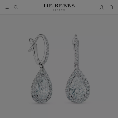
我的帳號
购物
这是一个带有一张大图像和下面的缩略图轨道的轮播。使用 T