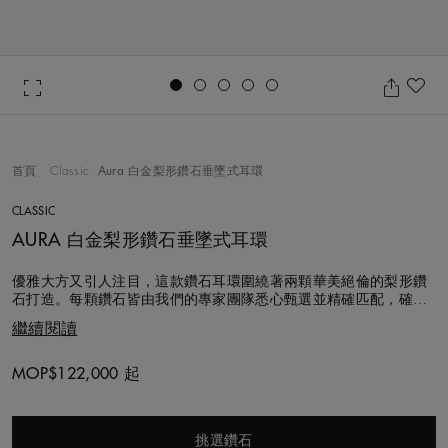
Go to slide 1
Go to slide 2
Go to slide 3
Go to slide 4
Go to slide 5
收
首頁
Classic
Aura 白金梨形鑽石垂墜式耳環
CLASSIC
AURA 白金梨形鑽石垂墜式耳環
優雅大方又引人注目，這款鑽石耳環圍繞著兩顆華美絕倫的梨形鑽
石打造。每顆鑽石皆由我們的專家團隊悉心甄選並精確匹配，確保
協調平衡的視覺效果。 鑽石爪鑲於18K白金底座，並由一圈密釘鑲
繼續閱讀
鑽精巧地環繞。依據主鑽形狀特別打造的圓環耳鉤同樣也飾以密釘
鑲鑽，並以手工悉心排列。
MOP$122,000 起
Original price
挑選鑽石