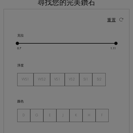
尋找您的完美鑽石
36 個結果
啟動這些部件將導致頁面上的內容更新。
重置
克拉
淨度
VVS1
VVS2
VS1
VS2
SI1
SI2
未選
未選
未選
未選
未選
未選
颜色
未選
未選
未選
未選
未選
未選
未選
D
G
E
J
K
H
F