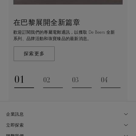
在巴黎展開全新篇章
守護永恒
顧客服務
De Beers 的世界
歡迎訂閱我們的專屬電郵通訊，以獲取 De Beers 全新
De Beers 在全球珠寶領域獨樹一幟，因為我們是唯一
無論您是透過線上購物或造訪實體精品店，我們始終致
De Beers 成立於倫敦，靈感來自非洲的自然，是奢華
系列、品牌活動和珠寶臻品的最新消息。
與鑽石原產地有直接連結的奢華珠寶品牌。
力於為您提供個人化的購物體驗。預約於店內或線上進
鑽石珠寶的巔峰。我們的創意和工藝將鑽石轉化為永恆
行鑑賞，透過私人諮詢獲取來自於專家的協助與指導。
和標誌性的設計。
探索更多
探索更多
瞭解更多
探索更多
01
02
03
04
Go to slide 1
Go to slide 2
Go to slide 3
Go to slide
企業訊息
立即探索
聯繫我們