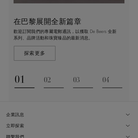
在巴黎展開全新篇章
守護永恒
顧客服務
De Beers 的世界
歡迎訂閱我們的專屬電郵通訊，以獲取 De Beers 全新
De Beers 在全球珠寶領域獨樹一幟，因為我們是唯一
無論您是透過線上購物或造訪實體精品店，我們始終致
De Beers 成立於倫敦，靈感來自非洲的自然，是奢華
系列、品牌活動和珠寶臻品的最新消息。
與鑽石原產地有直接連結的奢華珠寶品牌。
力於為您提供個人化的購物體驗。預約於店內或線上進
鑽石珠寶的巔峰。我們的創意和工藝將鑽石轉化為永恆
行鑑賞，透過私人諮詢獲取來自於專家的協助與指導。
和標誌性的設計。
探索更多
探索更多
瞭解更多
探索更多
01
02
03
04
Go to slide 1
Go to slide 2
Go to slide 3
Go to slide
企業訊息
立即探索
聯繫我們