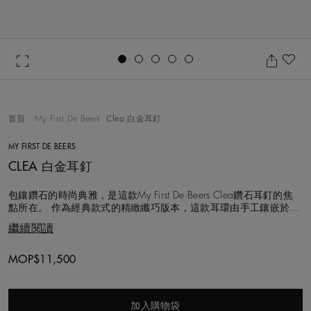
Go to slide 1
Go to slide 2
Go to slide 3
Go to slide 4
Go to slide 5
收
首頁
My First De Beers
Clea 白金耳釘
MY FIRST DE BEERS
CLEA 白金耳釘
包鑲鑽石的時尚典雅，是這款My First De Beers Clea鑽石耳釘的焦
點所在。 作為經典款式的精緻纖巧版本，這款耳環由手工鑲嵌於
18K白金的圓形明亮式單鑽組成。鑽石總重約0.12克拉。 與我們的
繼續閱讀
所有天然鑽石一樣，選用的每顆鑽石皆以遵循道德章程的方式按照
「金伯利進程」採購，由De Beers的鑽石專家團隊以超過130年
Original price
MOP$11,500
加入購物袋