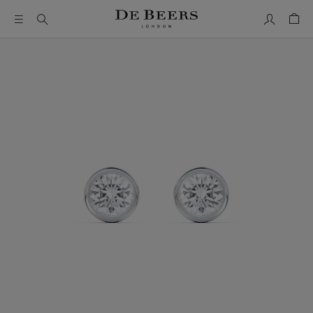
我的帳號
购物
这是一个带有一张大图像和下面的缩略图轨道的轮播。使用 T