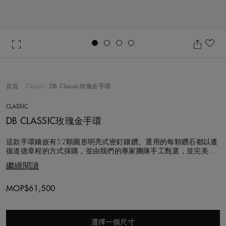
Go to slide 1
Go to slide 2
Go to slide 3
Go to slide 4
收
首頁
Classic
DB Classic玫瑰金手環
CLASSIC
DB CLASSIC玫瑰金手環
這款手環鑲嵌有52顆圓形明亮式密釘鑲鑽。選用的每顆鑽石都以遵
循道德章程的方式採購，並由我們的專家團隊手工甄選，並完美匹
配，確保和諧平衡的視覺效果。鑽石總重約0.7克拉。 手環採用舒
繼續閱讀
適的橢圓形設計，以18K玫瑰金製成，寬度2公釐，不論單獨佩戴或
與其他DB Classic系列手環疊戴同樣出色動人，搭配18K黃金與白金
款式尤其突顯活
Original price
MOP$61,500
選擇一個尺寸