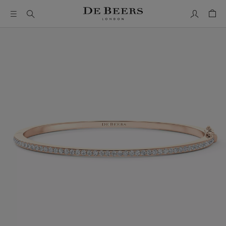
我的帳號
购物
这是一个带有一张大图像和下面的缩略图轨道的轮播。使用 T