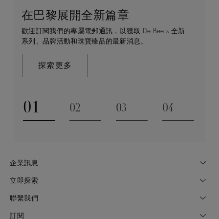
在巴黎展開全新篇章
守護永恒
顧客服務
De Beers 的世界
歡迎訂閱我們的專屬電郵通訊，以獲取 De Beers 全新
De Beers 在全球珠寶領域獨樹一幟，因為我們是唯一
無論您是透過線上購物或造訪實體精品店，我們始終致
De Beers 成立於倫敦，靈感來自非洲的自然，是奢華
系列、品牌活動和珠寶臻品的最新消息。
與鑽石原產地有直接連結的奢華珠寶品牌。
力於為您提供個人化的購物體驗。預約於店內或線上進
鑽石珠寶的巔峰。我們的創意和工藝將鑽石轉化為永恆
行鑑賞，透過私人諮詢獲取來自於專家的協助與指導。
和標誌性的設計。
探索更多
探索更多
瞭解更多
探索更多
01
02
03
04
Go to slide 1
Go to slide 2
Go to slide 3
Go to slide
企業訊息
立即探索
聯繫我們
訂閱