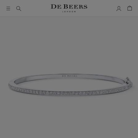
我的帳號
购物
这是一个带有一张大图像和下面的缩略图轨道的轮播。使用 T