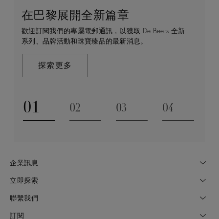
在巴黎展開全新篇章
守護永恒
顧客服務
De Beers 的世界
歡迎訂閱我們的專屬電郵通訊，以獲取 De Beers 全新
De Beers 在全球珠寶領域獨樹一幟，因為我們是唯一
無論您是透過線上購物或造訪實體精品店，我們始終致
De Beers 成立於倫敦，靈感來自非洲的自然，是奢華
系列、品牌活動和珠寶臻品的最新消息。
與鑽石原產地有直接連結的奢華珠寶品牌。
力於為您提供個人化的購物體驗。預約於店內或線上進
鑽石珠寶的巔峰。我們的創意和工藝將鑽石轉化為永恆
行鑑賞，透過私人諮詢獲取來自於專家的協助與指導。
和標誌性的設計。
探索更多
探索更多
瞭解更多
探索更多
01
02
03
04
Go to slide 1
Go to slide 2
Go to slide 3
Go to slide
企業訊息
立即探索
聯繫我們
訂閱