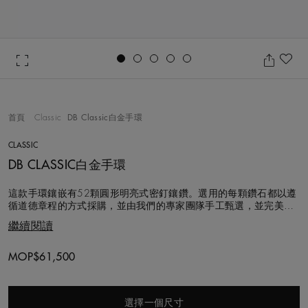
Go to slide 1
Go to slide 2
Go to slide 3
Go to slide 4
Go to slide 5
收
首頁
Classic
DB Classic白金手環
CLASSIC
DB CLASSIC白金手環
這款手環鑲嵌有52顆圓形明亮式密釘鑲鑽。選用的每顆鑽石都以遵
循道德章程的方式採購，並由我們的專家團隊手工甄選，並完美匹
配，確保和諧平衡的視覺效果。鑽石總重約0.7克拉。 手環採用舒
繼續閱讀
適的橢圓形設計，以18K白金製成，寬度2公釐，不論單獨佩戴或與
其他DB Classic系列手環疊戴同樣出色動人，搭配18K黃金與白金款
式尤其突顯活潑
Original price
MOP$61,500
選擇一個尺寸