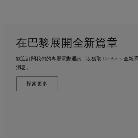
在巴黎展開全新篇章
守護永恒
顧客服務
De Beers 的世界
歡迎訂閱我們的專屬電郵通訊，以獲取 De Beers 
De Beers 在全球珠寶領域獨樹一幟，因為我們是唯
無論您是透過線上購物或造訪實體精品店，我們始終致
De Beers 成立於倫敦，靈感來自非洲的自然，是奢
消息。
寶品牌。
驗。預約於店內或線上進行鑑賞，透過私人諮詢獲取來
藝將鑽石轉化為永恆和標誌性的設計。
探索更多
探索更多
瞭解更多
探索更多