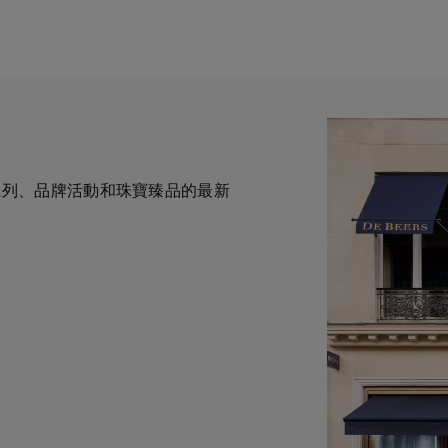
全新系列、品牌活動和珠寶臻品的最新
一與鑽石原產地有直接連結的奢華珠
力於為您提供個人化的購物體
華鑽石珠寶的巔峰。我們的創意和工
自於專家的協助與指導。