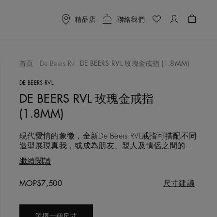
精品店
聯絡我們
购物车 
首頁
De Beers Rvl
DE BEERS RVL 玫瑰金戒指 (1.8MM)
作品
DE BEERS RVL
DE BEERS RVL 玫瑰金戒指
(1.8MM)
現代愛情的象徵，全新De Beers RVL戒指可搭配不同
造型展現真我，或成為朋友、親人及情侶之間的信
物。這款戒指由18K玫瑰金精心打造，並於內圈飾
繼續閱讀
上一枚美鑽，以大自然最珍貴的寶藏賦予佩戴者象
徵意義和力量。寬度: (1.8MM)。
Original price
MOP$7,500
尺寸建議
選擇一個尺寸