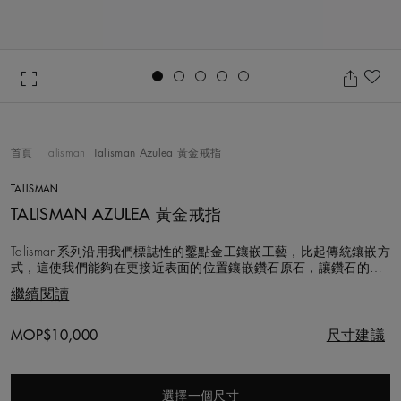
Go to slide 1
Go to slide 2
Go to slide 3
Go to slide 4
Go to slide 5
收
首頁
Talisman
Talisman Azulea 黃金戒指
TALISMAN
TALISMAN AZULEA 黃金戒指
Talisman系列沿用我們標誌性的鑿點金工鑲嵌工藝，比起傳統鑲嵌方
式，這使我們能夠在更接近表面的位置鑲嵌鑽石原石，讓鑽石的光
芒互動更顯豐富。 18K黃金的永恆質感與精心打磨的單鑽相映成
繼續閱讀
趣。這款鑽石戒指的設計簡約又獨特。重約0.03克拉的圓形明亮式
單鑽以半包鑲方式鑲嵌於寬2公釐的戒指上。 我們使用手工錘打，
以重現天然鑽石來源
Original price
MOP$10,000
尺寸建議
選擇一個尺寸