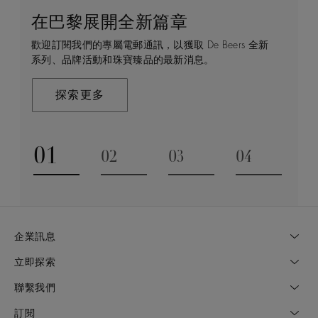
在巴黎展開全新篇章
守護永恒
顧客服務
De Beers 的世界
歡迎訂閱我們的專屬電郵通訊，以獲取 De Beers 全新
De Beers 在全球珠寶領域獨樹一幟，因為我們是唯一
無論您是透過線上購物或造訪實體精品店，我們始終致
De Beers 成立於倫敦，靈感來自非洲的自然，是奢華
系列、品牌活動和珠寶臻品的最新消息。
與鑽石原產地有直接連結的奢華珠寶品牌。
力於為您提供個人化的購物體驗。預約於店內或線上進
鑽石珠寶的巔峰。我們的創意和工藝將鑽石轉化為永恆
行鑑賞，透過私人諮詢獲取來自於專家的協助與指導。
和標誌性的設計。
探索更多
探索更多
瞭解更多
探索更多
01
02
03
04
Go to slide 1
Go to slide 2
Go to slide 3
Go to slide
企業訊息
立即探索
聯繫我們
訂閱