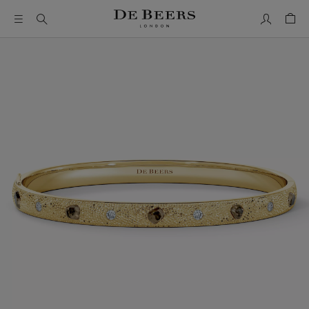
我的帳號
购物
这是一个带有一张大图像和下面的缩略图轨道的轮播。使用 T