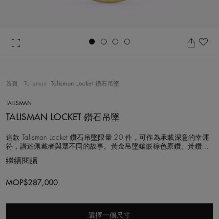
Go to slide 1
Go to slide 2
Go to slide 3
Go to slide 4
收
首頁
Talisman
Talisman Locket 鑽石吊墜
TALISMAN
TALISMAN LOCKET 鑽石吊墜
這款 Talisman Locket 鑽石吊墜限量 20 件，可作為承載深意的幸運
符，講述佩戴者與眾不同的故事。黃金吊墜鑲嵌棕色原鑽、黃鑽原
石和拋光白鑽，並結合De Beers標誌性的鑿點金工鑲嵌工藝與鑿點
繼續閱讀
金工手捶紋理，彰顯自然瑰寶的原始之美。吊墜內部的拋光金質圓
盤，正是De Beers 工匠精心打造的空白畫布。隱藏式扣環開啟秘
MOP$287,000
選擇一個尺寸