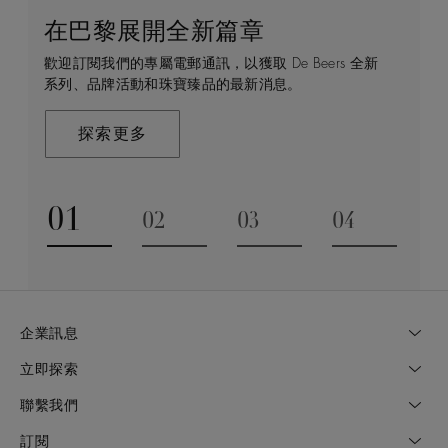
在巴黎展開全新篇章
守護永恒
顧客服務
De Beers 的世界
歡迎訂閱我們的專屬電郵通訊，以獲取 De Beers 全新
De Beers 在全球珠寶領域獨樹一幟，因為我們是唯一
無論您是透過線上購物或造訪實體精品店，我們始終致
De Beers 成立於倫敦，靈感來自非洲的自然，是奢華
系列、品牌活動和珠寶臻品的最新消息。
與鑽石原產地有直接連結的奢華珠寶品牌。
力於為您提供個人化的購物體驗。預約於店內或線上進
鑽石珠寶的巔峰。我們的創意和工藝將鑽石轉化為永恆
行鑑賞，透過私人諮詢獲取來自於專家的協助與指導。
和標誌性的設計。
探索更多
探索更多
瞭解更多
探索更多
01
02
03
04
Go to slide 1
Go to slide 2
Go to slide 3
Go to slide
企業訊息
立即探索
聯繫我們
訂閱