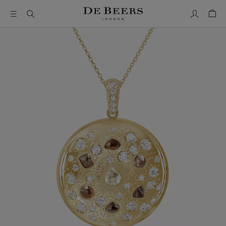
我的帳號
购物
这是一个带有一张大图像和下面的缩略图轨道的轮播。使用 T