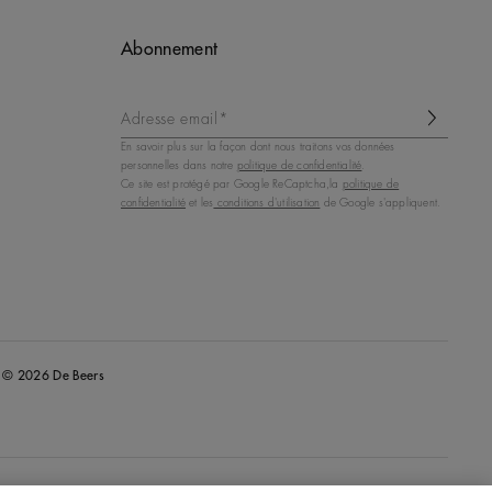
Abonnement
Adresse email*
En savoir plus sur la façon dont nous traitons vos données
personnelles dans notre
politique de confidentialité
.
Ce site est protégé par Google ReCaptcha,la
politique de
confidentialité
et les
conditions d'utilisation
de Google s'appliquent.
© 2026 De Beers