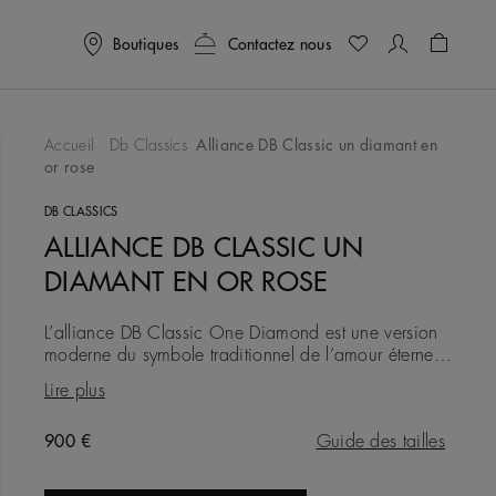
Boutiques
Contactez nous
Panier
0
Accueil
Db Classics
Alliance DB Classic un diamant en
or rose
ter À Ma Wishlist
DB CLASSICS
ALLIANCE DB CLASSIC UN
DIAMANT EN OR ROSE
L’alliance DB Classic One Diamond est une version
moderne du symbole traditionnel de l’amour éternel.
Composée d’un anneau en or rose 18 carats d'une
Lire plus
largeur de 3 mm
Original price
900 €
Guide des tailles