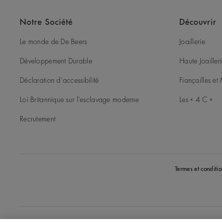
Notre Société
Découvrir
Le monde de De Beers
Joaillerie
Développement Durable
Haute Joailler
Déclaration d’accessibilité
Fiançailles e
Loi Britannique sur l'esclavage moderne
Les « 4 C »
Recrutement
Termes et conditio