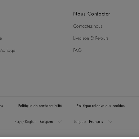
Nous Contacter
Contactez-nous
ie
Livraison Et Retours
t Mariage
FAQ
ns
Politique de confidentialité
Politique relative aux cookies
Pays/Région:
Belgium
Langue:
Français