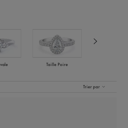
Next
Ovale
Taille Poire
Taille Prince
Trier par
Trier par