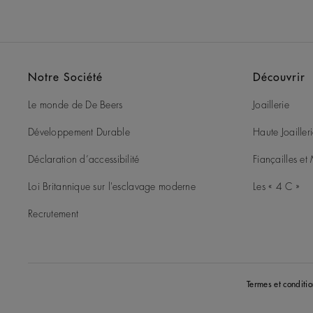
Notre Société
Découvrir
Le monde de De Beers
Joaillerie
Développement Durable
Haute Joailler
Déclaration d’accessibilité
Fiançailles e
Loi Britannique sur l'esclavage moderne
Les « 4 C »
Recrutement
Termes et conditio