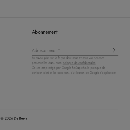
Abonnement
Adresse email*
En savoir plus sur la façon dont nous traitons vos données
personnelles dans notre
politique de confidentialité
.
Ce site est protégé par Google ReCaptcha,la
politique de
confidentialité
et les
conditions d'utilisation
de Google s'appliquent.
© 2026 De Beers