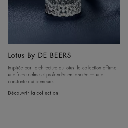
Lotus By DE BEERS
Talisman
Inspirée par l’architecture du lotus, la collection affirme
La collection Talisman exprime le pouvoir envoûtant de
une force calme et profondément ancrée — une
la terre à travers le dialogue sensoriel entre le brut et le
constante qui demeure.
poli, créant un emblème contemporain de protection et
d’énergie duale.
Découvrir la collection
Découvrir la collection