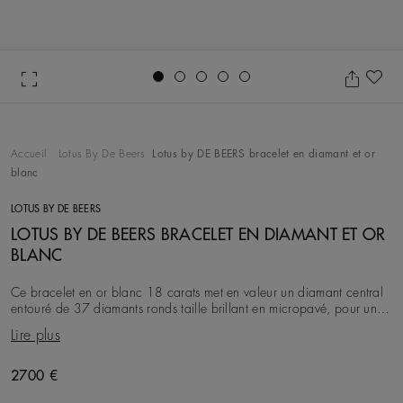
Go to slide 1
Go to slide 2
Go to slide 3
Go to slide 4
Go to slide 5
Aj
Accueil
Lotus By De Beers
Lotus by DE BEERS bracelet en diamant et or
blanc
LOTUS BY DE BEERS
LOTUS BY DE BEERS BRACELET EN DIAMANT ET OR
BLANC
Ce bracelet en or blanc 18 carats met en valeur un diamant central
entouré de 37 diamants ronds taille brillant en micropavé, pour un
total d’environ 0,16 carat. Ins
Lire plus
2700 €