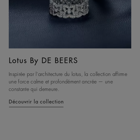
Lotus By DE BEERS
Talisman
Inspirée par l’architecture du lotus, la collection affirme
La collection Talisman exprime le pouvoir envoûtant de
une force calme et profondément ancrée — une
la terre à travers le dialogue sensoriel entre le brut et le
constante qui demeure.
poli, créant un emblème contemporain de protection et
d’énergie duale.
Découvrir la collection
Découvrir la collection