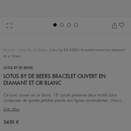
Go to slide 1
Go to slide 2
Go to slide 3
Go to slide 4
Aj
Accueil
Lotus By De Beers
Lotus by DE BEERS bracelet ouvert en diamant
et or blanc
LOTUS BY DE BEERS
LOTUS BY DE BEERS BRACELET OUVERT EN
DIAMANT ET OR BLANC
Ce jonc ouvert en or blanc 18 carats présente deux motifs lotus
composés de quatre pétales pavés aux lignes ascendantes, chacun
ancré par un diamant rond taille bril
Lire plus
Original price
5450 €