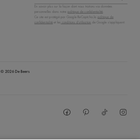
En savoir plus sur la façon dont nous traitons vos données
personnelles dans notre
politique de confidentialité
.
Ce site est protégé par Google ReCaptcha,la
politique de
confidentialité
et les
conditions d'utilisation
de Google s'appliquent.
© 2026 De Beers