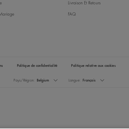
ie
Livraison Et Retours
t Mariage
FAQ
ns
Politique de confidentialité
Politique relative aux cookies
Pays/Région:
Belgium
Langue:
Français