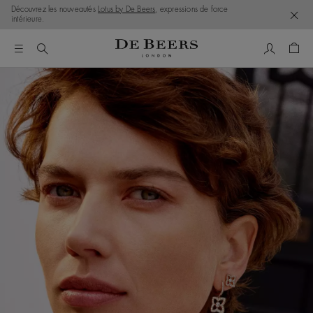
Découvrez les nouveautés
Lotus by De Beers
, expressions de force
intérieure.
Mon comp
Pani