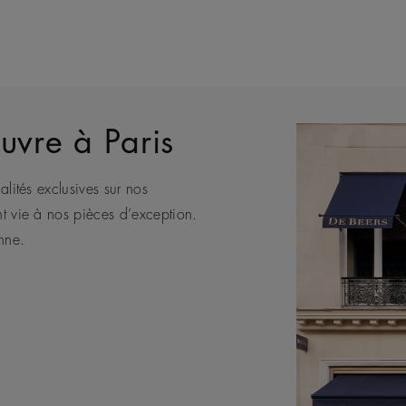
uvre à Paris
alités exclusives sur nos
eule Maison de joaillerie de luxe
bénéficier des conseils de nos
e africaine, De Beers représente
nt vie à nos pièces d’exception.
nts.
nne.