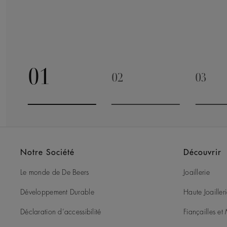
01
02
03
Go to slide 1
Go to slide 2
Go to 
Notre Société
Découvrir
Le monde de De Beers
Joaillerie
Développement Durable
Haute Joailler
Déclaration d’accessibilité
Fiançailles e