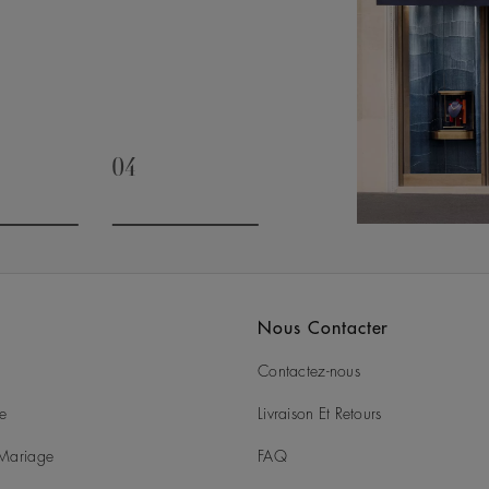
04
slide 3
Go to slide 4
Nous Contacter
Contactez-nous
ie
Livraison Et Retours
t Mariage
FAQ