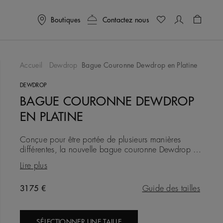
Boutiques
Contactez nous
Panier
0
Accueil
Dewdrop
Bague Couronne Dewdrop en Platine
ter À Ma Wishlist
DEWDROP
BAGUE COURONNE DEWDROP
EN PLATINE
Conçue pour être portée de plusieurs manières
différentes, la nouvelle bague couronne Dewdrop en
platine est destinée à évoluer avec vous et votre
Lire plus
amour, au fil du t
Original price
3175 €
Guide des tailles
SÉLECTIONNER UNE TAILLE