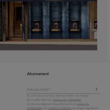
Abonnement
Adresse email*
En savoir plus sur la façon dont nous traitons vos données
personnelles dans notre
politique de confidentialité
.
Ce site est protégé par Google ReCaptcha,la
politique de
confidentialité
et les
conditions d'utilisation
de Google s'appliquent.