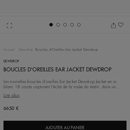
Go to slide 1
Go to slide 2
Go to slide 3
Go to slide 4
Go to slide 5
Aj
Accueil
Dewdrop
Boucles d'Oreilles Ear Jacket Dewdrop
DEWDROP
BOUCLES D'OREILLES EAR JACKET DEWDROP
Les nouvelles boucles d'oreilles Ear Jacket Dewdrop Jacket en or
blanc 18 carats capturent l'éclat de la rosée du matin, dans un
design moderne et saisissant. Conçue
Lire plus
Original price
6650 €
AJOUTER AU PANIER