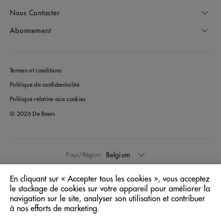
Nous Contacter
Abonnement
Termes et conditions
Politique de confidentialité
Politique relative aux cookies
© 2026 De Beers
Belgium
Pays/Région:
En cliquant sur « Accepter tous les cookies », vous acceptez
Français
Langue:
le stockage de cookies sur votre appareil pour améliorer la
navigation sur le site, analyser son utilisation et contribuer
à nos efforts de marketing.