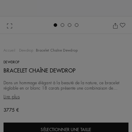
Go to slide 1
Go to slide 2
Go to slide 3
Go to slide 4
Aj
Accueil
Dewdrop
Bracelet Chaîne Dewdrop
DEWDROP
BRACELET CHAÎNE DEWDROP
Dans un hommage élégant à la beauté de la nature, ce bracelet
réglable en or blanc 18 carats présente une combinaison de
diamants sertis clos et pavé, d'un poids tot
Lire plus
3775 €
SÉLECTIONNER UNE TAILLE