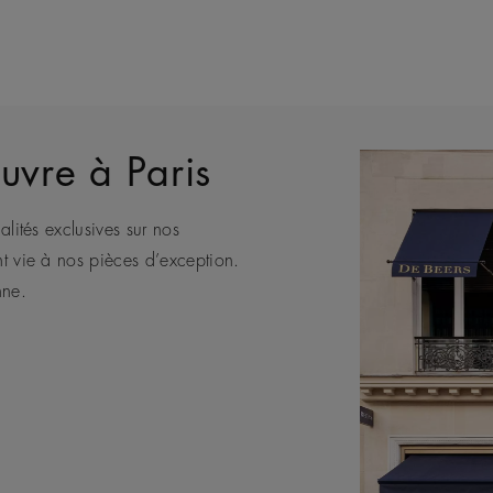
uvre à Paris
alités exclusives sur nos
eule Maison de joaillerie de luxe
bénéficier des conseils de nos
e africaine, De Beers représente
nt vie à nos pièces d’exception.
nts.
nne.