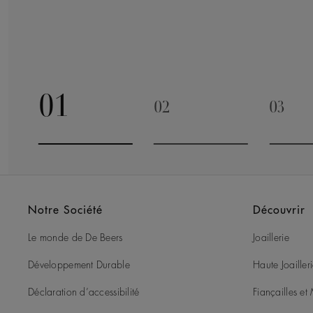
01
02
03
Go to slide 1
Go to slide 2
Go to 
Notre Société
Découvrir
Le monde de De Beers
Joaillerie
Développement Durable
Haute Joailler
Déclaration d’accessibilité
Fiançailles e