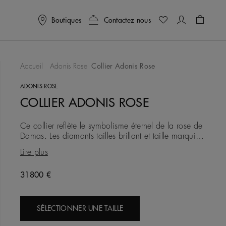
Boutiques
Contactez nous
Panier
0
Accueil
Adonis Rose
Collier Adonis Rose
ter À Ma Wishlist
ADONIS ROSE
COLLIER ADONIS ROSE
Ce collier reflète le symbolisme éternel de la rose de
Damas. Les diamants tailles brillant et taille marquise
d'un poids total d'environ 4,26 carats qui le
Lire plus
composen
31800 €
SÉLECTIONNER UNE TAILLE