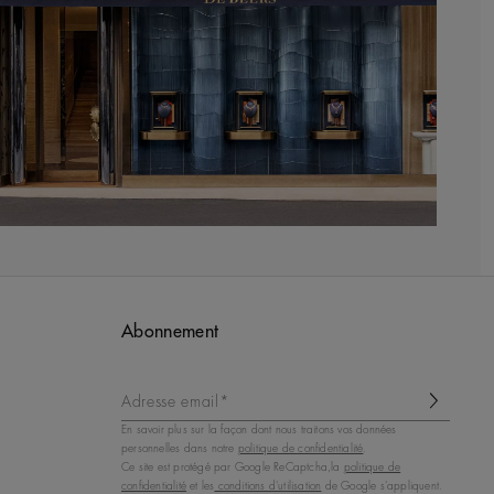
Abonnement
Adresse email*
En savoir plus sur la façon dont nous traitons vos données
personnelles dans notre
politique de confidentialité
.
Ce site est protégé par Google ReCaptcha,la
politique de
confidentialité
et les
conditions d'utilisation
de Google s'appliquent.