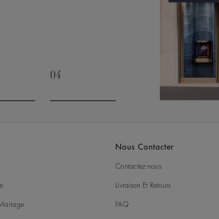
04
slide 3
Go to slide 4
Nous Contacter
Contactez-nous
ie
Livraison Et Retours
t Mariage
FAQ