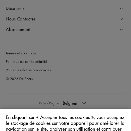
Découvrir
Nous Contacter
Abonnement
Termes et conditions
Politique de confidentialité
Politique relative aux cookies
© 2026 De Beers
Belgium
Pays/Région:
En cliquant sur « Accepter tous les cookies », vous acceptez
Français
Langue:
le stockage de cookies sur votre appareil pour améliorer la
navigation sur le site, analyser son utilisation et contribuer