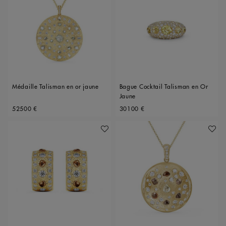
Médaille Talisman en or jaune
Bague Cocktail Talisman en Or
Jaune
Original price
Original price
52500 €
30100 €
Ajouter À Ma Wishlist
Ajoute