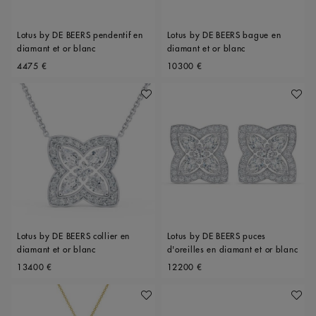
Lotus by DE BEERS pendentif en
Lotus by DE BEERS bague en
diamant et or blanc
diamant et or blanc
Original price
Original price
4475 €
10300 €
Ajouter À Ma Wishlist
Ajoute
Lotus by DE BEERS collier en
Lotus by DE BEERS puces
diamant et or blanc
d'oreilles en diamant et or blanc
Original price
Original price
13400 €
12200 €
Ajouter À Ma Wishlist
Ajoute