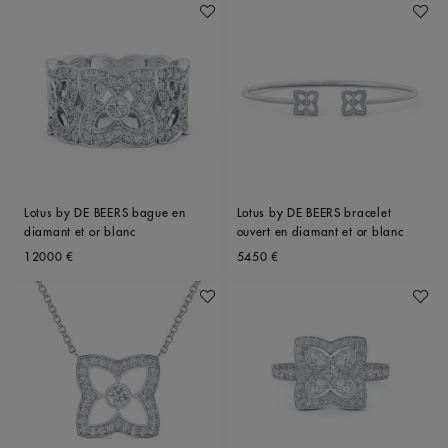
Ajouter À Ma Wishlist
Ajoute
Lotus by DE BEERS bague en
Lotus by DE BEERS bracelet
diamant et or blanc
ouvert en diamant et or blanc
Original price
Original price
12000 €
5450 €
Ajouter À Ma Wishlist
Ajoute