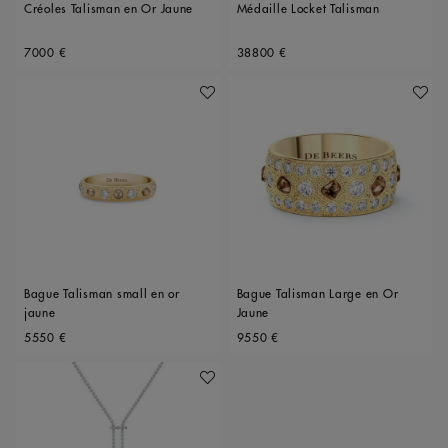
Créoles Talisman en Or Jaune
Médaille Locket Talisman
Original price
Original price
7000 €
38800 €
Ajouter À Ma Wishlist
Ajoute
Bague Talisman small en or
Bague Talisman Large en Or
jaune
Jaune
Original price
Original price
5550 €
9550 €
Ajouter À Ma Wishlist