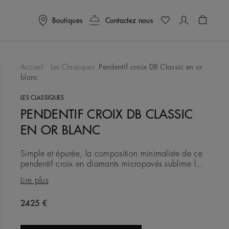
Boutiques
Contactez nous
Panier
0
Accueil
Les Classiques
Pendentif croix DB Classic en or
blanc
ter À Ma Wishlist
LES CLASSIQUES
PENDENTIF CROIX DB CLASSIC
EN OR BLANC
Simple et épurée, la composition minimaliste de ce
pendentif croix en diamants micropavés sublime la
beauté des diamants naturels qui le composent. Un
Lire plus
ensemble de
2425 €