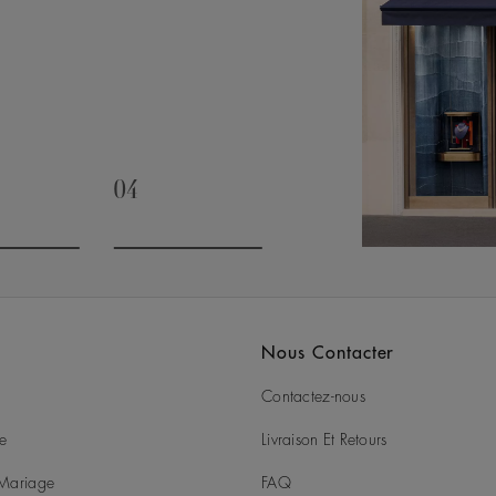
04
slide 3
Go to slide 4
Nous Contacter
Contactez-nous
ie
Livraison Et Retours
t Mariage
FAQ