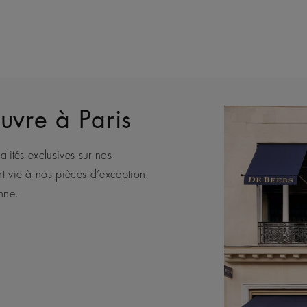
uvre à Paris
alités exclusives sur nos
eule Maison de joaillerie de luxe
bénéficier des conseils de nos
e africaine, De Beers représente
nt vie à nos pièces d’exception.
nts.
nne.