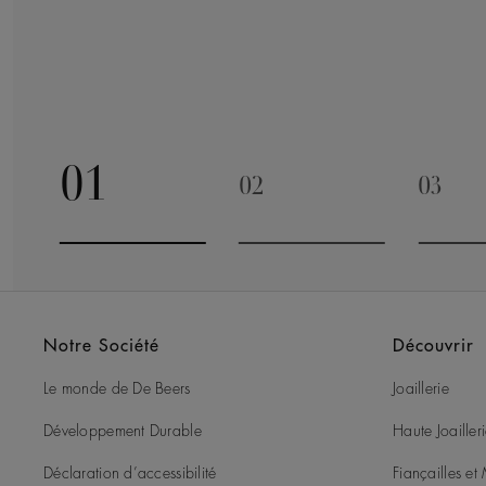
01
02
03
Go to slide 1
Go to slide 2
Go to 
Notre Société
Découvrir
Le monde de De Beers
Joaillerie
Développement Durable
Haute Joailler
Déclaration d’accessibilité
Fiançailles e