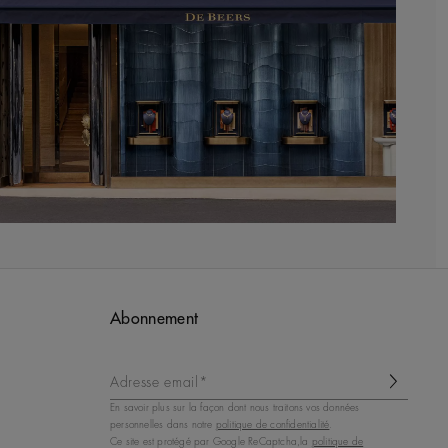
Abonnement
Adresse email*
En savoir plus sur la façon dont nous traitons vos données
personnelles dans notre
politique de confidentialité
.
Ce site est protégé par Google ReCaptcha,la
politique de