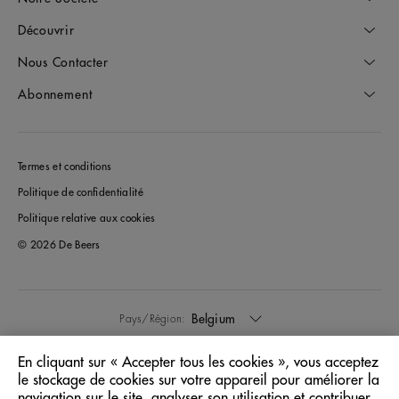
Découvrir
Nous Contacter
Abonnement
Termes et conditions
Politique de confidentialité
Politique relative aux cookies
© 2026 De Beers
Belgium
Pays/Région:
En cliquant sur « Accepter tous les cookies », vous acceptez
Français
Langue:
le stockage de cookies sur votre appareil pour améliorer la
navigation sur le site, analyser son utilisation et contribuer