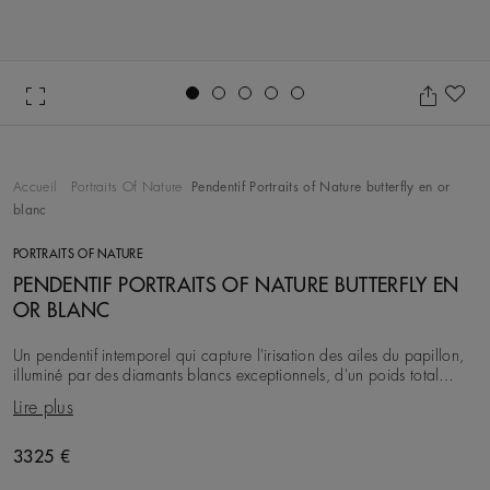
Go to slide 1
Go to slide 2
Go to slide 3
Go to slide 4
Go to slide 5
Aj
Accueil
Portraits Of Nature
Pendentif Portraits of Nature butterfly en or
blanc
PORTRAITS OF NATURE
PENDENTIF PORTRAITS OF NATURE BUTTERFLY EN
OR BLANC
Un pendentif intemporel qui capture l'irisation des ailes du papillon,
illuminé par des diamants blancs exceptionnels, d'un poids total
d'environ 0,21 carats. Riche
Lire plus
3325 €