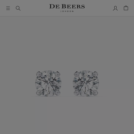
Mon comp
Pani
Il s’agit d’un carrousel avec une grande image et une piste de 