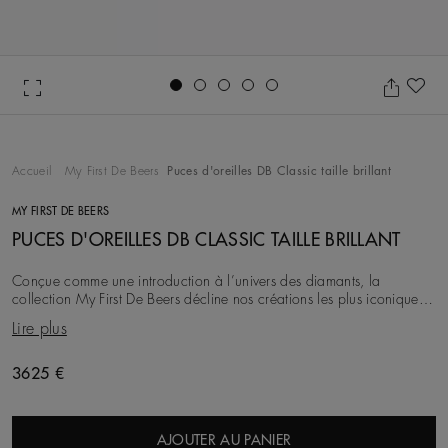
Go to slide 1
Go to slide 2
Go to slide 3
Go to slide 4
Go to slide 5
Aj
Accueil
My First De Beers
Puces d'oreilles DB Classic taille brillant
MY FIRST DE BEERS
PUCES D'OREILLES DB CLASSIC TAILLE BRILLANT
Conçue comme une introduction à l’univers des diamants, la
collection My First De Beers décline nos créations les plus iconiques
en version minimaliste. Ces puces d
Lire plus
Original price
3625 €
AJOUTER AU PANIER