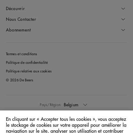
Découvrir
Nous Contacter
Abonnement
Termes et conditions
Politique de confidentialité
Politique relative aux cookies
© 2026 De Beers
Belgium
Pays/Région:
En cliquant sur « Accepter tous les cookies », vous acceptez
Français
Langue:
le stockage de cookies sur votre appareil pour améliorer la
navigation sur le site, analyser son utilisation et contribuer