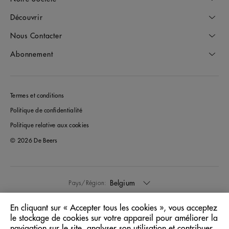
Découvrir
Nous Contacter
Abonnement
Termes et conditions
Politique de confidentialité
Politique relative aux cookies
© 2026 De Beers
Belgium
Pays/Région:
En cliquant sur « Accepter tous les cookies », vous acceptez
Français
Langue:
le stockage de cookies sur votre appareil pour améliorer la
navigation sur le site, analyser son utilisation et contribuer