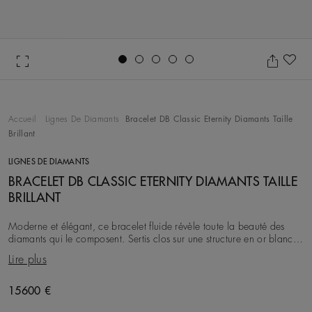
Go to slide 1
Go to slide 2
Go to slide 3
Go to slide 4
Go to slide 5
Aj
Accueil
Lignes De Diamants
Bracelet DB Classic Eternity Diamants Taille
Brillant
LIGNES DE DIAMANTS
BRACELET DB CLASSIC ETERNITY DIAMANTS TAILLE
BRILLANT
Moderne et élégant, ce bracelet fluide révèle toute la beauté des
diamants qui le composent. Sertis clos sur une structure en or blanc
18 carats, les quelques 48 d
Lire plus
Original price
15600 €